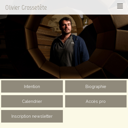
Olivier Grossetête
Intention
Biographie
Calendrier
Accès pro
Inscription newsletter