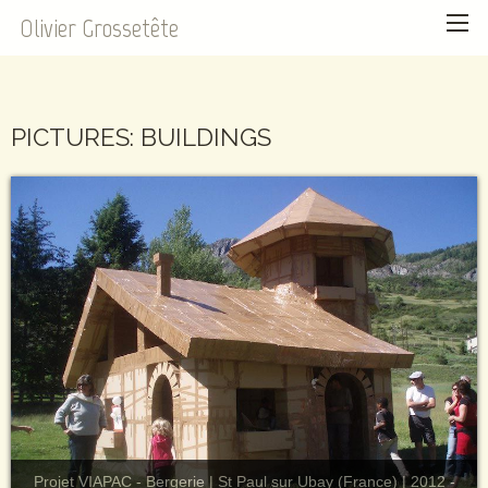
Olivier Grossetête
PICTURES: BUILDINGS
Projet VIAPAC - Bergerie | St Paul sur Ubay (France) | 2012 -