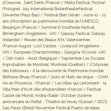
d'Oeuvres, Saint Denis (France) / Malta Festival, Poznań
(Pologne) July International Buitentheaterfestival,
Deventer (Pays Bas) / Festival Bien Urbain - Juste Ici - 10
ans d'inscription au patrimoine mondial de l'UNESCO,
Besançon (France) / Summer in Southside festival,
Birmingham (Angleterre - UK) / Galway Festival, Galway
(Irelande) / Musée des Beaux Arts, Valenciennes
(France) August Lost Castles - Liverpool (Angleterre -
UK) / European Championships - Glasgow (Ecosse -UK)
/ Cirk! Aalst - Alost (Belgique) / September Les Escales
Improbables de Montréal, Montréal (Québec) / L’Odyssée
des bâtisseurs - À la découverte du Patrimoine mondial,
Béthune-Bruay (France) / Jours et Nuits de cirque - CIAM,
Aix en Provence - (France) / Les Villes qui cartonnent - la
Villa Mais d'Ici et ville d’Aubervilliers (France) / Festival
Castel dei Mondi, Andria (Italie) October 150éme
anniversaire du Reflet - Théâtre de Vevey (Suisse) / SECS,
Sao Paulo (Brésil) November Festival Puerto de Ideas