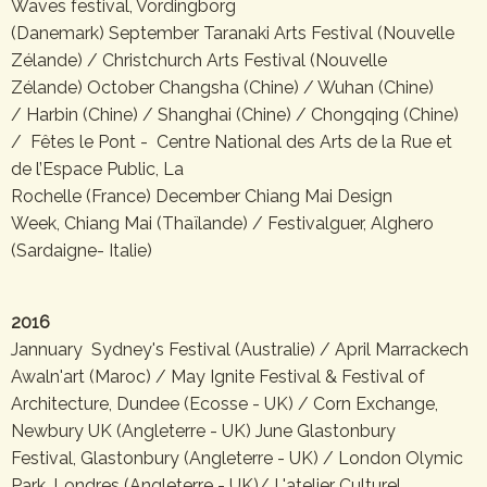
Waves festival, Vordingborg
(Danemark) September Taranaki Arts Festival (Nouvelle
Zélande) / Christchurch Arts Festival (Nouvelle
Zélande) October Changsha (Chine) / Wuhan (Chine)
/ Harbin (Chine) / Shanghai (Chine) / Chongqing (Chine)
/ Fêtes le Pont - Centre National des Arts de la Rue et
de l’Espace Public, La
Rochelle (France) December Chiang Mai Design
Week, Chiang Mai (Thaïlande) / Festivalguer, Alghero
(Sardaigne- Italie)
2016
Jannuary Sydney's Festival (Australie) / April Marrackech
Awaln'art (Maroc) / May Ignite Festival & Festival of
Architecture, Dundee (Ecosse - UK) / Corn Exchange,
Newbury UK (Angleterre - UK) June Glastonbury
Festival, Glastonbury (Angleterre - UK) / London Olymic
Park, Londres (Angleterre - UK)/ L'atelier Culturel,