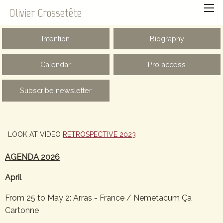
Olivier Grossetête
Intention
Biography
Calendar
Pro access
Subscribe newsletter
LOOK AT VIDEO
RETROSPECTIVE 2023
AGENDA 2026
April
From 25 to May 2: Arras - France / Nemetacum Ça
Cartonne